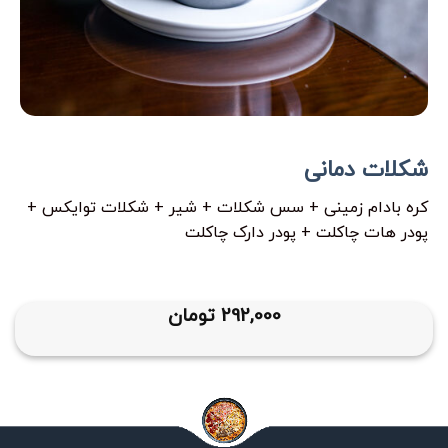
شکلات دمانی
کره بادام زمینی + سس شکلات + شیر + شکلات توایکس +
پودر هات چاکلت + پودر دارک چاکلت
292,000
تومان