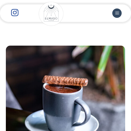
رش
ز
حتوا