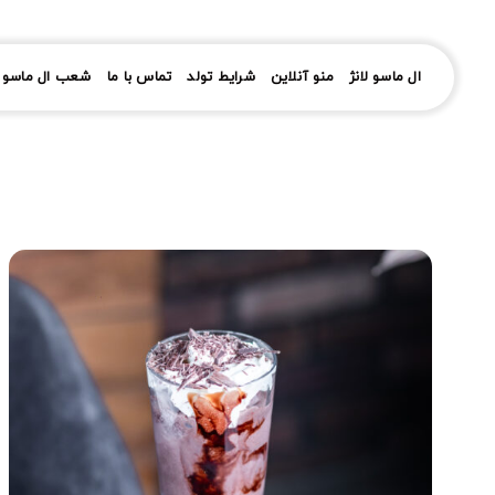
رش
ز
حتوا
ال ماسو لانژ
منو آنلاین
شرایط تولد
تماس با ما
شعب ال ماسو ل