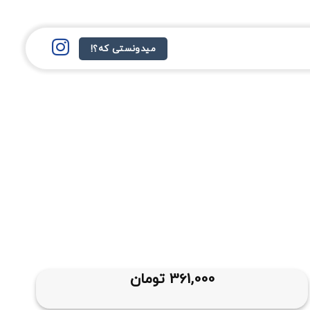
میدونستی که؟!
361,000
تومان