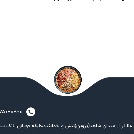
021-75078750
بالاتر از میدان شاهد(پروین)نبش خ خدابنده،طبقه فوقانی بانک سر