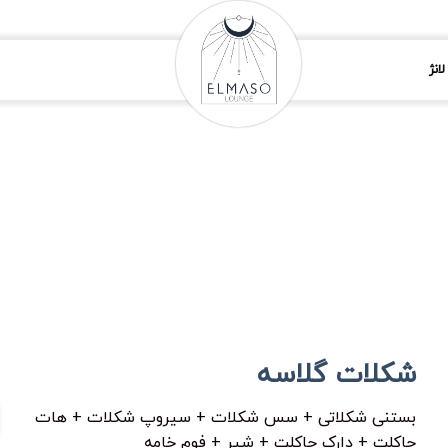
انژ
شکلات گلاسه
بستنی شکلاتی + سس شکلات + سیروپ شکلات + هات
چاکلت + دارک چاکلت + شیر + فوم خامه