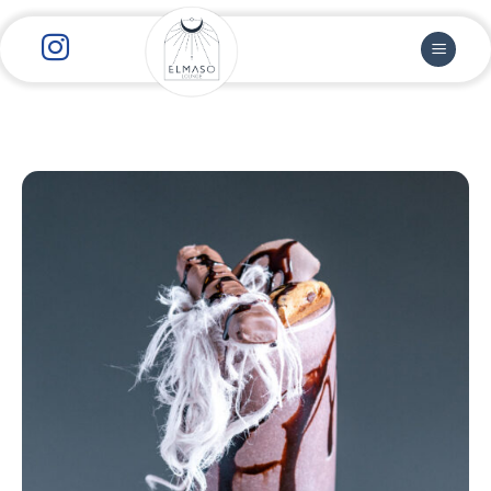
رش
ز
حتوا