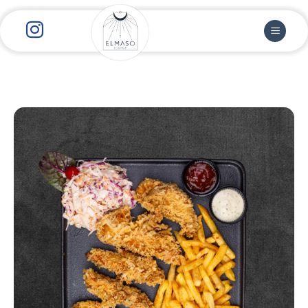
رش
ز
حتوا