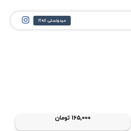
میدونستی که؟!
165,000
تومان