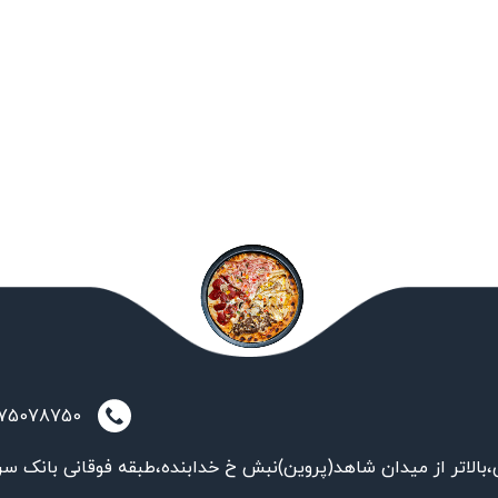
021-75078750
بالاتر از میدان شاهد(پروین)نبش خ خدابنده،طبقه فوقانی بانک سر