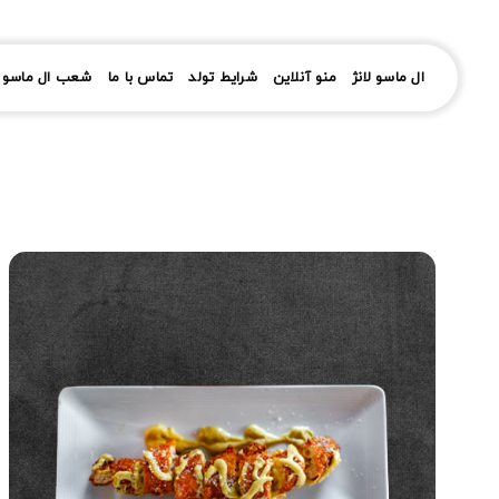
رش
ز
حتوا
ال ماسو لانژ
منو آنلاین
شرایط تولد
تماس با ما
شعب ال ماسو ل