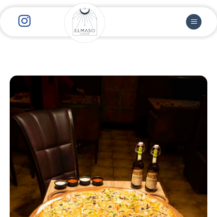
رش
ز
حتوا