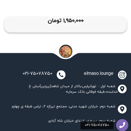
1,950,000
تومان
021-75078750
elmaso.lounge
شعبه اول : تهرانپارس،بالاتر از میدان شاهد(پروین)نبش خ
خدابنده،طبقه فوقانی بانک سرمایه
شعبه دوم: خیابان شهید مدنی، مجتمع تیراژه 2، تراس طبقه ی چهارم
شعبه سوم: پیروزی، ابتدای خیابان شاه آبادی