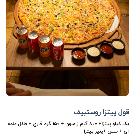
قول پیتزا روستبیف
یک کیلو پیتزا+ 800 گرم ژامبون + 150 گرم قارچ + فلفل دلمه
ای + سس +پنیر پیتزا