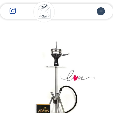
رش
ز
حتوا