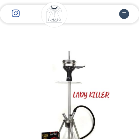
رش
ز
حتوا