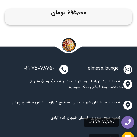
695,000
تومان
021-75078750
elmaso.lounge
شعبه اول : تهرانپارس،بالاتر از میدان شاهد(پروین)نبش خ
خدابنده،طبقه فوقانی بانک سرمایه
شعبه دوم: خیابان شهید مدنی، مجتمع تیراژه 2، تراس طبقه ی چهارم
شعبه سوم: پیروزی، ابتدای خیابان شاه آبادی