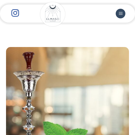
رش
ز
حتوا