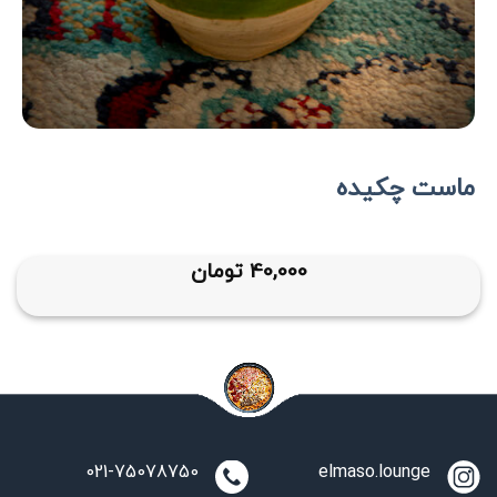
ماست چکیده
40,000
تومان
021-75078750
elmaso.lounge