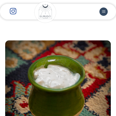
رش
ز
حتوا