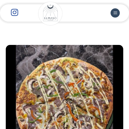
رش
ز
حتوا