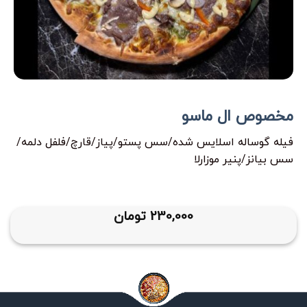
مخصوص ال ماسو
فیله گوساله اسلایس شده/سس پستو/پیاز/قارچ/فلفل دلمه/
سس بیانز/پنیر موزارلا
230,000
تومان