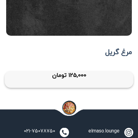
مرغ گریل
125,000
تومان
021-75078750
elmaso.lounge