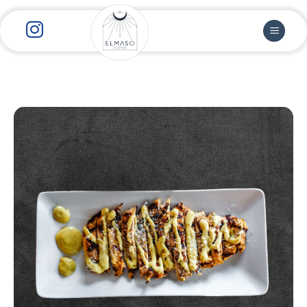
رش
ز
حتوا