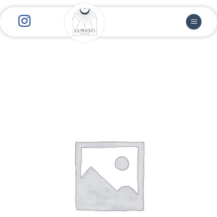
رش
ز
حتوا