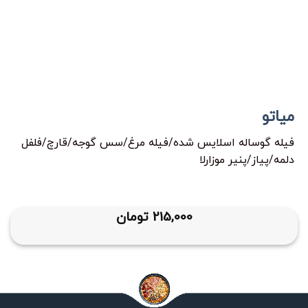
میاتو
فیله گوساله اسلایس شده/فیله مرغ/سس گوجه/قارچ/فلفل
دلمه/پیاز/پنیر موزارلا
215,000
تومان