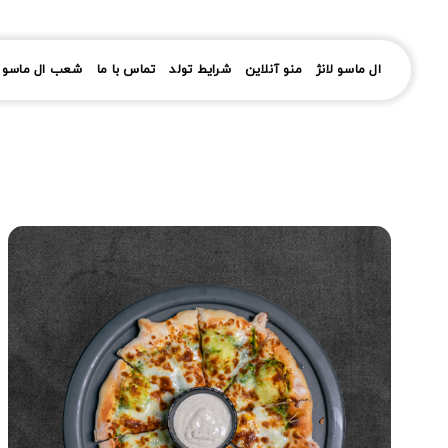
رش
ز
حتوا
ال ماسو لانژ
منو آنلاین
شرایط تولد
تماس با ما
شعب ال ماسو ل