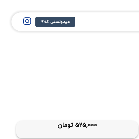
میدونستی که؟!
525,000
تومان