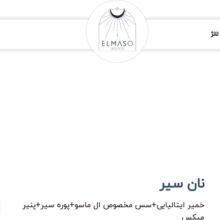
انژ
نان سیر
خمیر ایتالیایی+سس مخصوص ال ماسو+پوره سیر+پنیر
میکس