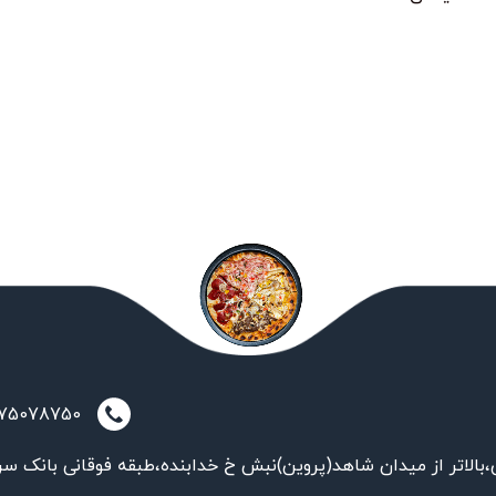
021-75078750
بالاتر از میدان شاهد(پروین)نبش خ خدابنده،طبقه فوقانی بانک سر