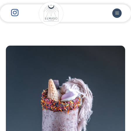
رش
ز
حتوا