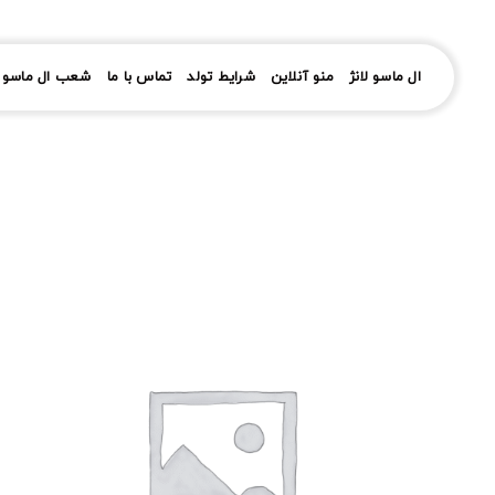
رش
ز
حتوا
ال ماسو لانژ
منو آنلاین
شرایط تولد
تماس با ما
شعب ال ماسو ل