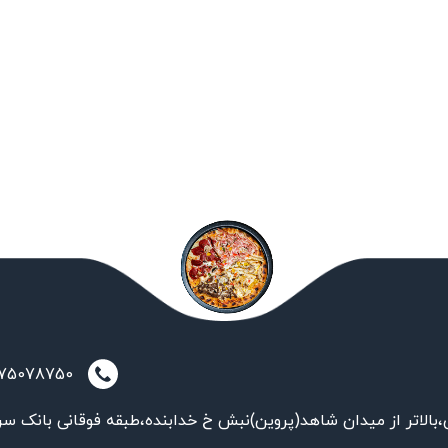
021-75078750
بالاتر از میدان شاهد(پروین)نبش خ خدابنده،طبقه فوقانی بانک سر