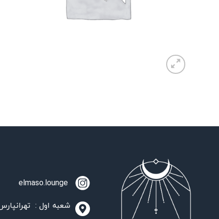
elmaso.lounge
شعبه اول : تهرانپارس،