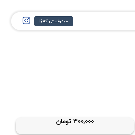
میدونستی که؟!
300,000
تومان