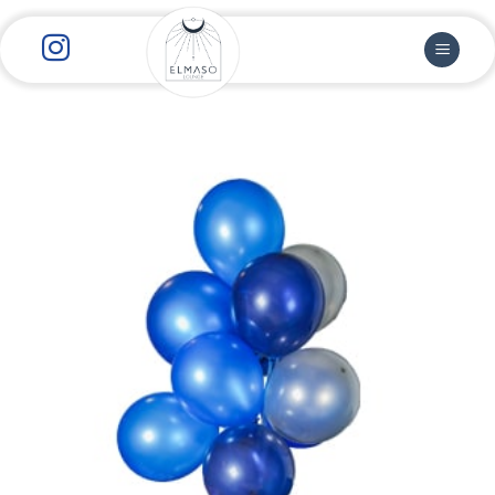
رش
ز
حتوا