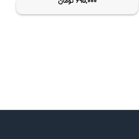
695,000
تومان