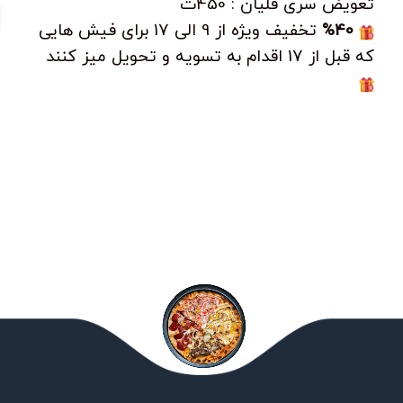
تعویض سری قلیان : 450ت
%40
تخفیف ویژه از 9 الی 17 برای فیش هایی
که قبل از 17 اقدام به تسویه و تحویل میز کنند