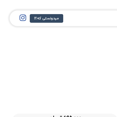
میدونستی که؟!