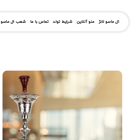
رش
ز
حتوا
ال ماسو لانژ
منو آنلاین
شرایط تولد
تماس با ما
شعب ال ماسو ل