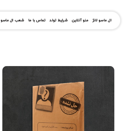
رش
ز
حتوا
ال ماسو لانژ
منو آنلاین
شرایط تولد
تماس با ما
شعب ال ماسو ل