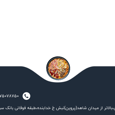
021-75078750
بالاتر از میدان شاهد(پروین)نبش خ خدابنده،طبقه فوقانی بانک سر