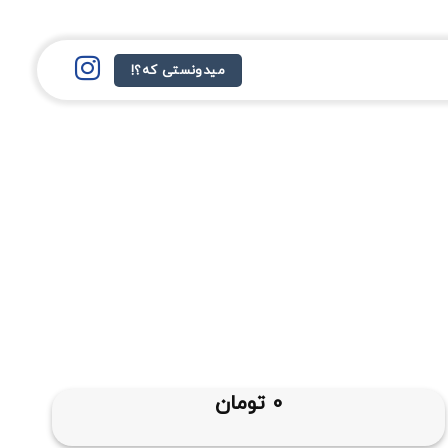
میدونستی که؟!
0
تومان