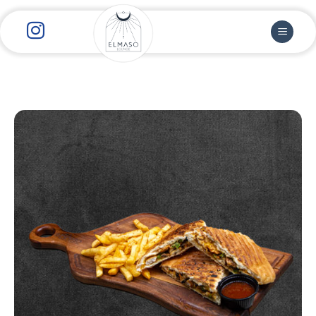
رش
ز
حتوا