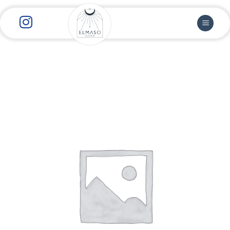
رش
ز
حتوا