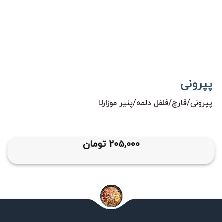
پپرونی
پپرونی/قارچ/فلفل دلمه/پنیر موزارلا
205,000
تومان