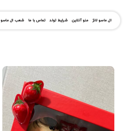
رش
ز
حتوا
ال ماسو لانژ
منو آنلاین
شرایط تولد
تماس با ما
شعب ال ماسو ل