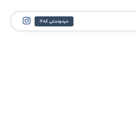
میدونستی که؟!