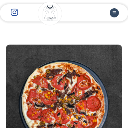
رش
ز
حتوا