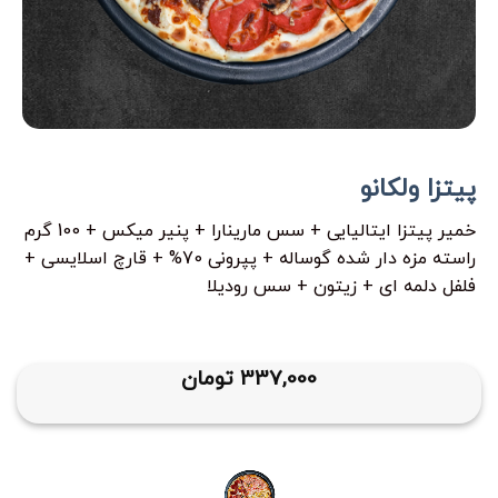
پیتزا ولکانو
خمیر پیتزا ایتالیایی + سس مارینارا + پنیر میکس + 100 گرم
راسته مزه دار شده گوساله + پپرونی 70% + قارچ اسلایسی +
فلفل دلمه ای + زیتون + سس رودیلا
337,000
تومان