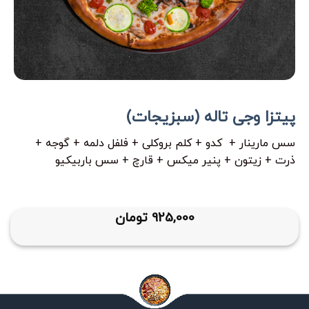
پیتزا وجی تاله (سبزیجات)
سس مارینار + کدو + کلم بروکلی + فلفل دلمه + گوجه +
ذرت + زیتون + پنیر میکس + قارچ + سس باربیکیو
925,000
تومان