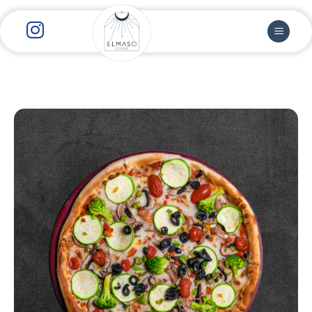
رش
ز
حتوا