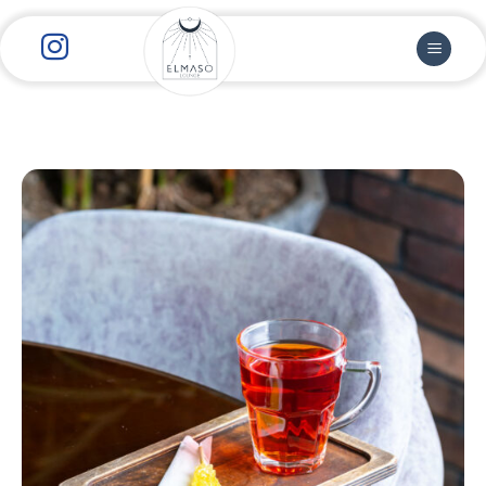
رش
ز
حتوا