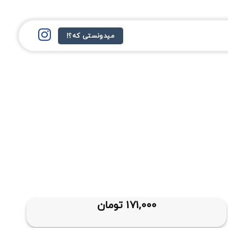
میدونستی که؟!
171,000
تومان