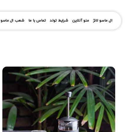
رش
ز
حتوا
ال ماسو لانژ
منو آنلاین
شرایط تولد
تماس با ما
شعب ال ماسو ل