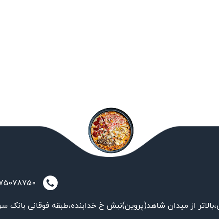
021-75078750
بالاتر از میدان شاهد(پروین)نبش خ خدابنده،طبقه فوقانی بانک سر