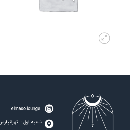
elmaso.lounge
شعبه اول : تهرانپارس،