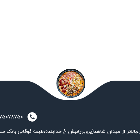
021-75078750
بالاتر از میدان شاهد(پروین)نبش خ خدابنده،طبقه فوقانی بانک سر