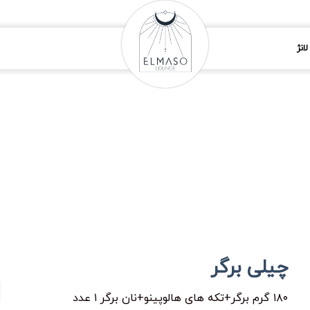
انژ
چیلی برگر
۱۸۰ گرم برگر+تکه های هالوپینو+نان برگر ۱ عدد