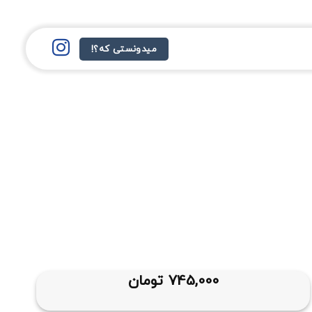
میدونستی که؟!
745,000
تومان