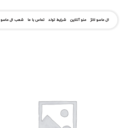
رش
ز
حتوا
ال ماسو لانژ
منو آنلاین
شرایط تولد
تماس با ما
شعب ال ماسو ل