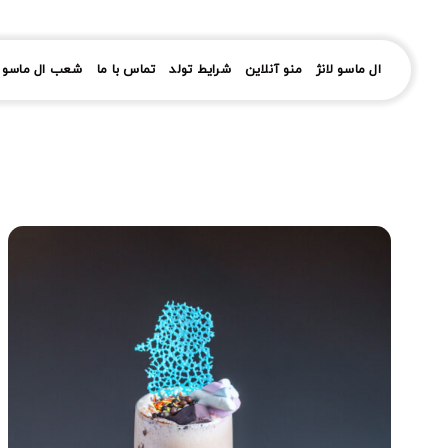
رش
ز
حتوا
ال ماسو لانژ
منو آنلاین
شرایط تولد
تماس با ما
شعب ال ماسو ل