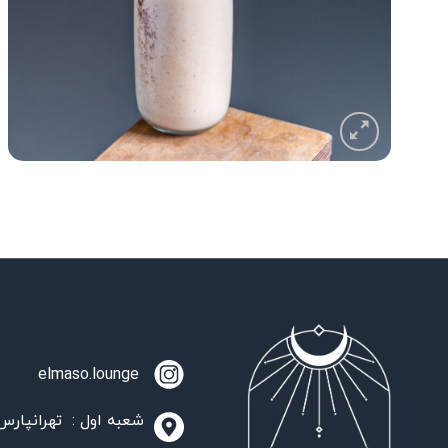
elmaso.lounge
شعبه اول : تهرانپارس،