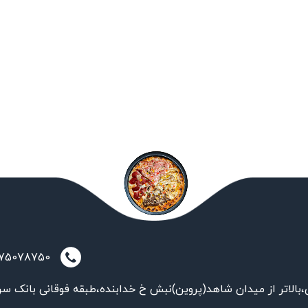
021-75078750
بالاتر از میدان شاهد(پروین)نبش خ خدابنده،طبقه فوقانی بانک سر