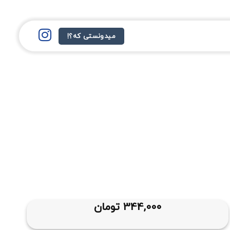
میدونستی که؟!
344,000
تومان