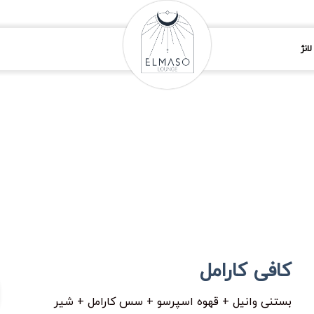
انژ
کافی کارامل
بستنی وانیل + قهوه اسپرسو + سس کارامل + شیر