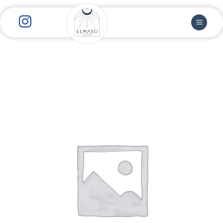
رش
ز
حتوا