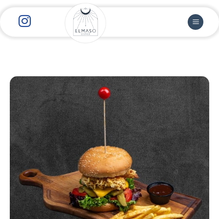
رش
ز
حتوا