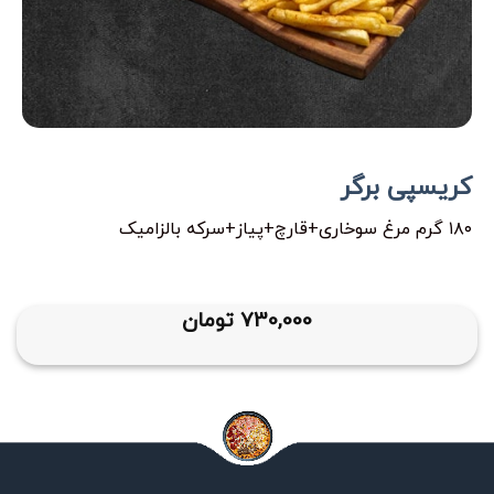
کریسپی برگر
۱۸۰ گرم مرغ سوخاری+قارچ+پیاز+سرکه بالزامیک
730,000
تومان