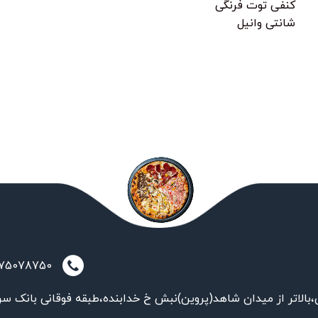
کنفی توت فرنگی
شانتی وانیل
021-75078750
بالاتر از میدان شاهد(پروین)نبش خ خدابنده،طبقه فوقانی بانک سر