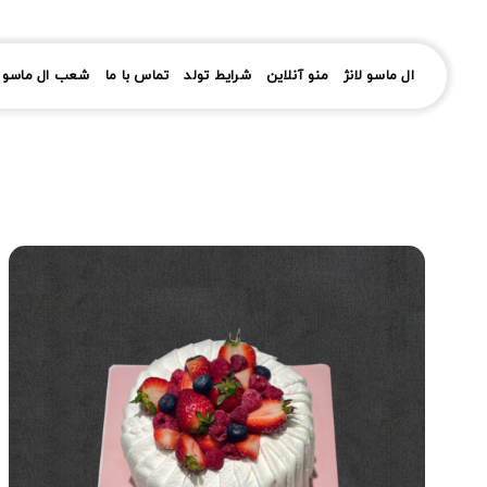
رش
ز
حتوا
ال ماسو لانژ
منو آنلاین
شرایط تولد
تماس با ما
شعب ال ماسو ل