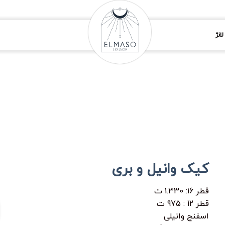
انژ
کیک وانیل و بری
قطر 16: 1.330 ت
قطر 12 : 975 ت
اسفنج وانیلی