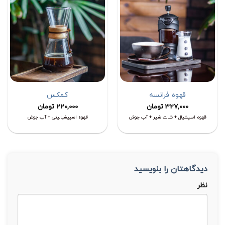
قهوه فرانسه
کمکس
327,000
تومان
220,000
تومان
قهوه اسپشیال + شات شیر + آب جوش
قهوه اسپیشیالیتی + آب جوش
دیدگاهتان را بنویسید
نظر