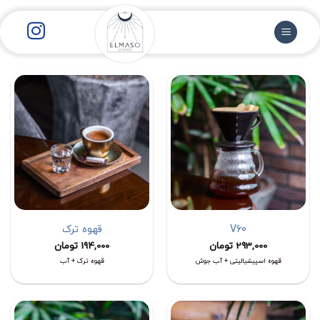
رش
ز
حتوا
V60
قهوه ترک
293,000
تومان
194,000
تومان
قهوه اسپیشیالیتی + آب جوش
قهوه ترک + آب