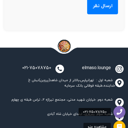
021-75078750
elmaso.lounge
شعبه اول : تهرانپارس،بالاتر از میدان شاهد(پروین)نبش خ
خدابنده،طبقه فوقانی بانک سرمایه
شعبه دوم: خیابان شهید مدنی، مجتمع تیراژه 2، تراس طبقه ی چهارم
شعبه سوم: پیروزی، ابتدای خیابان شاه آبادی