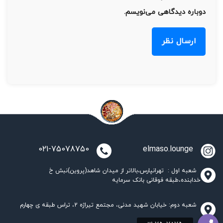
دوباره دیدگاهی می‌نویسم.
021-75078750
elmaso.lounge
شعبه اول : تهرانپارس،بالاتر از میدان شاهد(پروین)نبش خ
خدابنده،طبقه فوقانی بانک سرمایه
شعبه دوم: خیابان شهید مدنی، مجتمع تیراژه 2، تراس طبقه ی چهارم