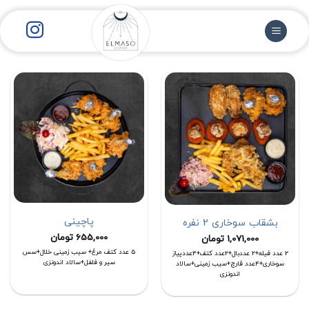
رش
ز
حتوا
پاچینی
بشقاب سوخاری 2 نفره
655,000
تومان
1,071,000
تومان
5 عدد کتف مرغ+ سیب زمینی خلال+سس
2 عدد فیله+2 عددبال+2عدد کتف+4عددپیاز
سیر و فلفل+سالاد اندونزی
سوخاری+4عدد قارچ+سیب زمینی+سالاد
اندونزی