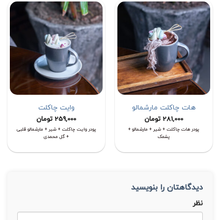
هات چاکلت مارشمالو
وایت چاکلت
281,000
تومان
259,000
تومان
پودر هات چاکلت + شیر + مارشمالو +
پودر وایت چاکلت + شیر + مارشمالو قلبی
پشمک
+ گل محمدی
دیدگاهتان را بنویسید
نظر