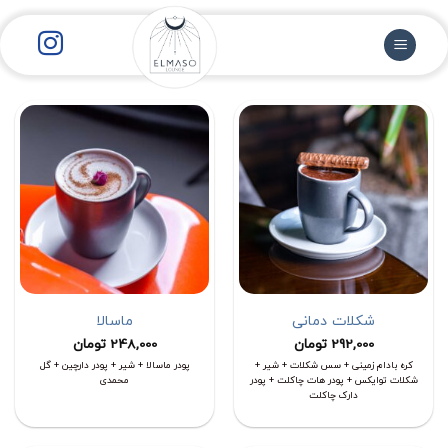
رش
ز
حتوا
شکلات دمانی
ماسالا
292,000
تومان
248,000
تومان
کره بادام زمینی + سس شکلات + شیر +
پودر ماسالا + شیر + پودر دارچین + گل
شکلات توایکس + پودر هات چاکلت + پودر
محمدی
دارک چاکلت