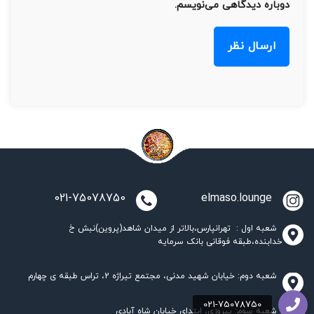
دوباره دیدگاهی می‌نویسم.
021-75078750
elmaso.lounge
شعبه اول : تهرانپارس،بالاتر از میدان شاهد(پروین)نبش خ
خدابنده،طبقه فوقانی بانک سرمایه
شعبه دوم: خیابان شهید مدنی، مجتمع تیراژه 2، تراس طبقه ی چهارم
شعبه سوم: پیروزی، ابتدای خیابان شاه آبادی