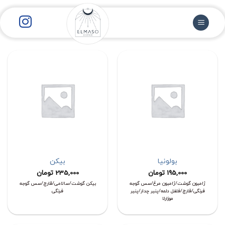
رش
ز
حتوا
بولونیا
بیکن
195,000
تومان
235,000
تومان
ژامبون گوشت/ژامبون مرغ/سس گوجه
بیکن گوشت/سالامی/قارچ/سس گوجه
فرنگی/قارچ/فلفل دلمه/پنیر چدار/پنیر
فرنگی
موزارلا