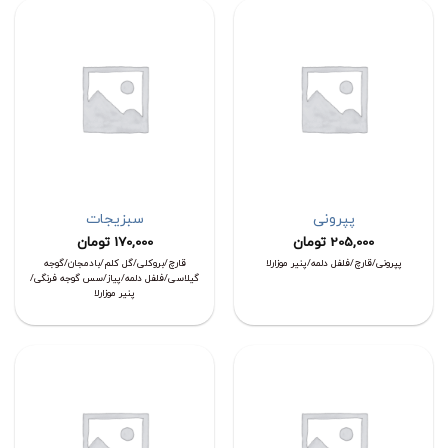
پپرونی
سبزیجات
205,000
تومان
170,000
تومان
پپرونی/قارچ/فلفل دلمه/پنیر موزارلا
قارچ/بروکلی/گل کلم/بادمجان/گوجه
گیلاسی/فلفل دلمه/پیاز/سس گوجه فرنگی/
پنیر موزارلا