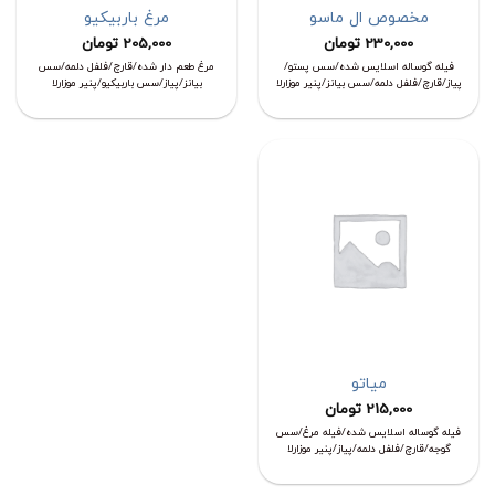
مخصوص ال ماسو
مرغ باربیکیو
230,000
تومان
205,000
تومان
فیله گوساله اسلایس شده/سس پستو/
مرغ طعم دار شده/قارچ/فلفل دلمه/سس
پیاز/قارچ/فلفل دلمه/سس بیانز/پنیر موزارلا
بیانز/پیاز/سس باربیکیو/پنیر موزارلا
میاتو
215,000
تومان
فیله گوساله اسلایس شده/فیله مرغ/سس
گوجه/قارچ/فلفل دلمه/پیاز/پنیر موزارلا