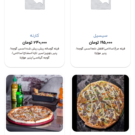
سیسیل
کارنه
195,000
تومان
240,000
تومان
فیله مرغ/سالامی/فلفل دلمه/سس گوجه/
فیله گوساله ریش ریش شده/سس گوجه/
پنیر موزارلا
پنیر بلوچیز/سیر تازه/اسفناج/سالامی/
گوجه گیلاسی/پنیر موزارلا